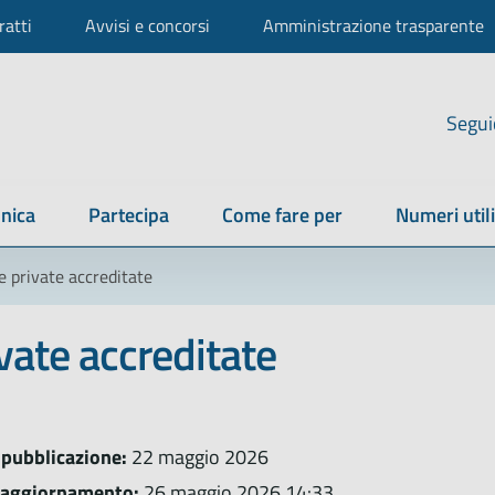
ratti
Avvisi e concorsi
Amministrazione trasparente
Segui
nica
Partecipa
Come fare per
Numeri utili
e private accreditate
ivate accreditate
 pubblicazione:
22 maggio 2026
 aggiornamento:
26 maggio 2026 14:33