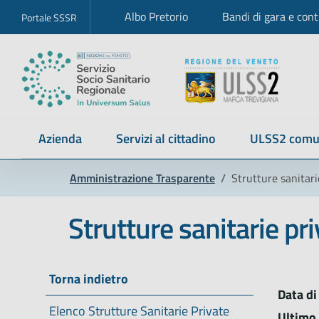
Albo Pretorio
Bandi di gara e cont
Portale SSSR
Azienda
Servizi al cittadino
ULSS2 comu
Amministrazione Trasparente
/
Strutture sanitari
Strutture sanitarie pr
Torna indietro
Data di
Elenco Strutture Sanitarie Private
Ultimo