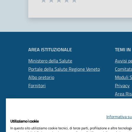
Valuta 1 stelle su 5
Valuta 2 stelle su 5
Valuta 3 stelle su 5
Valuta 4 stelle su 5
Valuta 5 stelle su 5
AREA ISTITUZIONALE
TEMI IN
Ministero della Salute
Avvisi pe
Portale della Salute Regione Veneto
Comitato
Albo pretorio
Moduli 
Fornitori
Privacy
Area Ris
Informativa sul
Utilizziamo i cookie
In questo sito utilizziamo cookie tecnici, di terze parti, profilazione e altre tecnolog