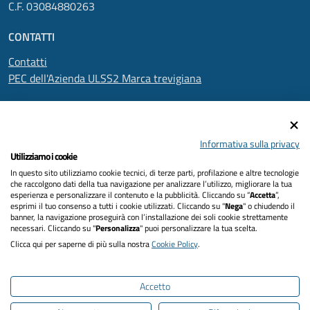
C.F. 03084880263
CONTATTI
Contatti
PEC dell'Azienda ULSS2 Marca trevigiana
SEGUICI SU
Informativa sulla privacy
Utilizziamo i cookie
In questo sito utilizziamo cookie tecnici, di terze parti, profilazione e altre tecnologie
Informativa privacy
che raccolgono dati della tua navigazione per analizzare l’utilizzo, migliorare la tua
esperienza e personalizzare il contenuto e la pubblicità. Cliccando su “
Accetta
”,
Dichiarazione di accessibilità
esprimi il tuo consenso a tutti i cookie utilizzati. Cliccando su "
Nega
" o chiudendo il
banner, la navigazione proseguirà con l’installazione dei soli cookie strettamente
necessari. Cliccando su "
Personalizza
" puoi personalizzare la tua scelta.
Note legali
Clicca qui per saperne di più sulla nostra
Cookie Policy
.
Cookies policy
Accetto
Mappa del sito