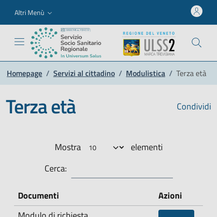
Altri Menù
Homepage
/
Servizi al cittadino
/
Modulistica
/
Terza età
Terza età
Condividi
Mostra
elementi
Cerca:
Documenti
Azioni
Modulo di richiesta