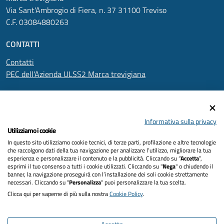
Via Sant'Ambrogio di Fiera, n. 37 31100 Treviso
C.F. 03084880263
CONTATTI
Contatti
PEC dell'Azienda ULSS2 Marca trevigiana
SEGUICI SU
Informativa sulla privacy
Utilizziamo i cookie
In questo sito utilizziamo cookie tecnici, di terze parti, profilazione e altre tecnologie
Informativa privacy
che raccolgono dati della tua navigazione per analizzare l’utilizzo, migliorare la tua
esperienza e personalizzare il contenuto e la pubblicità. Cliccando su “
Accetta
”,
Dichiarazione di accessibilità
esprimi il tuo consenso a tutti i cookie utilizzati. Cliccando su "
Nega
" o chiudendo il
banner, la navigazione proseguirà con l’installazione dei soli cookie strettamente
necessari. Cliccando su "
Personalizza
" puoi personalizzare la tua scelta.
Note legali
Clicca qui per saperne di più sulla nostra
Cookie Policy
.
Cookies policy