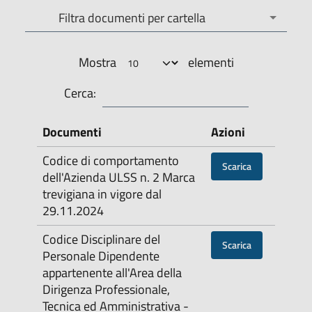
Filtra documenti per cartella
Filtra documenti per cartella
Mostra
elementi
Cerca:
Documenti
Azioni
Codice di comportamento
Scarica
dell'Azienda ULSS n. 2 Marca
trevigiana in vigore dal
29.11.2024
Codice Disciplinare del
Scarica
Personale Dipendente
appartenente all'Area della
Dirigenza Professionale,
Tecnica ed Amministrativa -