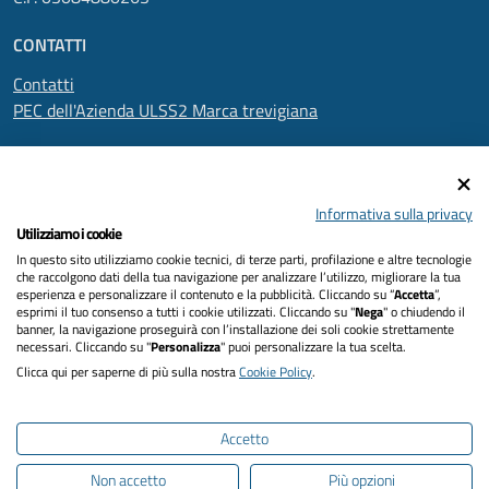
CONTATTI
Contatti
PEC dell'Azienda ULSS2 Marca trevigiana
SEGUICI SU
Informativa sulla privacy
Utilizziamo i cookie
In questo sito utilizziamo cookie tecnici, di terze parti, profilazione e altre tecnologie
Informativa privacy
che raccolgono dati della tua navigazione per analizzare l’utilizzo, migliorare la tua
esperienza e personalizzare il contenuto e la pubblicità. Cliccando su “
Accetta
”,
Dichiarazione di accessibilità
esprimi il tuo consenso a tutti i cookie utilizzati. Cliccando su "
Nega
" o chiudendo il
banner, la navigazione proseguirà con l’installazione dei soli cookie strettamente
necessari. Cliccando su "
Personalizza
" puoi personalizzare la tua scelta.
Note legali
Clicca qui per saperne di più sulla nostra
Cookie Policy
.
Cookies policy
Accetto
Mappa del sito
Non accetto
Più opzioni
Intranet