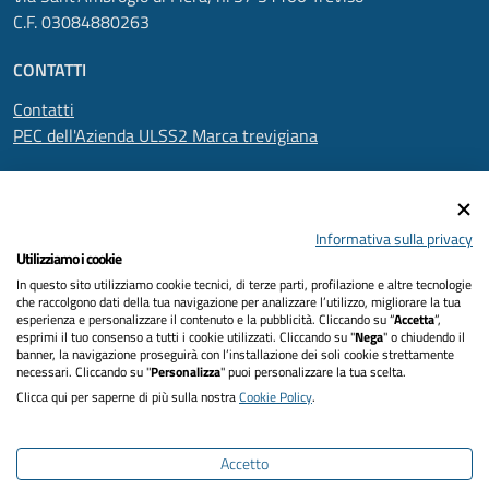
C.F. 03084880263
CONTATTI
Contatti
PEC dell'Azienda ULSS2 Marca trevigiana
SEGUICI SU
Informativa sulla privacy
Utilizziamo i cookie
In questo sito utilizziamo cookie tecnici, di terze parti, profilazione e altre tecnologie
Informativa privacy
che raccolgono dati della tua navigazione per analizzare l’utilizzo, migliorare la tua
esperienza e personalizzare il contenuto e la pubblicità. Cliccando su “
Accetta
”,
Dichiarazione di accessibilità
esprimi il tuo consenso a tutti i cookie utilizzati. Cliccando su "
Nega
" o chiudendo il
banner, la navigazione proseguirà con l’installazione dei soli cookie strettamente
necessari. Cliccando su "
Personalizza
" puoi personalizzare la tua scelta.
Note legali
Clicca qui per saperne di più sulla nostra
Cookie Policy
.
Cookies policy
Accetto
Mappa del sito