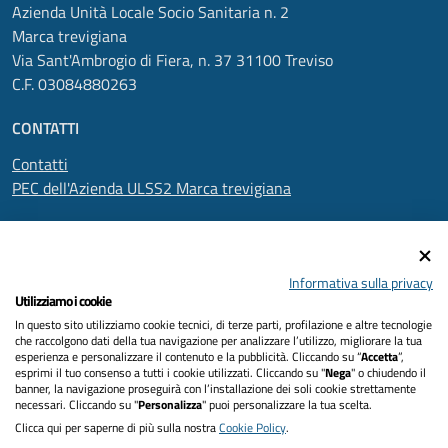
Azienda Unità Locale Socio Sanitaria n. 2
Marca trevigiana
Via Sant'Ambrogio di Fiera, n. 37 31100 Treviso
C.F. 03084880263
CONTATTI
Contatti
PEC dell'Azienda ULSS2 Marca trevigiana
SEGUICI SU
Informativa sulla privacy
Utilizziamo i cookie
In questo sito utilizziamo cookie tecnici, di terze parti, profilazione e altre tecnologie
Informativa privacy
che raccolgono dati della tua navigazione per analizzare l’utilizzo, migliorare la tua
esperienza e personalizzare il contenuto e la pubblicità. Cliccando su “
Accetta
”,
Dichiarazione di accessibilità
esprimi il tuo consenso a tutti i cookie utilizzati. Cliccando su "
Nega
" o chiudendo il
banner, la navigazione proseguirà con l’installazione dei soli cookie strettamente
necessari. Cliccando su "
Personalizza
" puoi personalizzare la tua scelta.
Note legali
Clicca qui per saperne di più sulla nostra
Cookie Policy
.