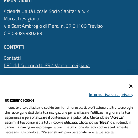
RIFERIMENTI
Azienda Unità Locale Socio Sanitaria n. 2
Marca trevigiana
Via Sant'Ambrogio di Fiera, n. 37 31100 Treviso
C.F. 03084880263
CONTATTI
Contatti
PEC dell'Azienda ULSS2 Marca trevigiana
SEGUICI SU
Informativa sulla privacy
Utilizziamo i cookie
In questo sito utilizziamo cookie tecnici, di terze parti, profilazione e altre tecnologie
Informativa privacy
che raccolgono dati della tua navigazione per analizzare l’utilizzo, migliorare la tua
esperienza e personalizzare il contenuto e la pubblicità. Cliccando su “
Accetta
”,
Dichiarazione di accessibilità
esprimi il tuo consenso a tutti i cookie utilizzati. Cliccando su "
Nega
" o chiudendo il
banner, la navigazione proseguirà con l’installazione dei soli cookie strettamente
necessari. Cliccando su "
Personalizza
" puoi personalizzare la tua scelta.
Note legali