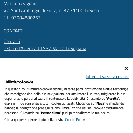
Marca trevigiana
Via Sant'Ambrogio di Fiera, n. 37 31100 Treviso
C.F. 03084880263
CONTATTI
Contatti
PEC dell'Azienda ULSS2 Marca trevigiana
SEGUICI SU
Informativa sulla privacy
Utilizziamo i cookie
In questo sito utilizziamo cookie tecnici, di terze parti, profilazione e altre tecnologie
Informativa privacy
che raccolgono dati della tua navigazione per analizzare l’utilizzo, migliorare la tua
esperienza e personalizzare il contenuto e la pubblicità. Cliccando su “
Accetta
”,
Dichiarazione di accessibilità
esprimi il tuo consenso a tutti i cookie utilizzati. Cliccando su "
Nega
" o chiudendo il
banner, la navigazione proseguirà con l’installazione dei soli cookie strettamente
necessari. Cliccando su "
Personalizza
" puoi personalizzare la tua scelta.
Note legali
Clicca qui per saperne di più sulla nostra
Cookie Policy
.
Cookies policy