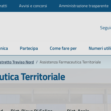
ratti
Avvisi e concorsi
Amministrazione trasparente
Segui
nica
Partecipa
Come fare per
Numeri utili
stretto Treviso Nord
/
Assistenza Farmaceutica Territoriale
ica Territoriale