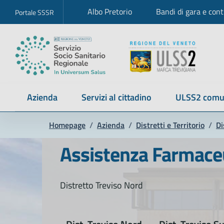
Albo Pretorio
Bandi di gara e cont
Portale SSSR
Azienda
Servizi al cittadino
ULSS2 comu
Homepage
/
Azienda
/
Distretti e Territorio
/
Di
Assistenza Farmaceut
Distretto Treviso Nord