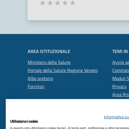
Seleziona una valutazione da 1 a 5
Valuta 1 stelle su 5
Valuta 2 stelle su 5
Valuta 3 stelle su 5
Valuta 4 stelle su 5
Valuta 5 stelle su 5
AREA ISTITUZIONALE
TEMI IN
Ministero della Salute
Avvisi pe
Portale della Salute Regione Veneto
Comitato
Albo pretorio
Moduli 
Fornitori
Privacy
Area Ris
Informativa sul
Utilizziamo i cookie
In questo sito utilizziamo cookie tecnici, di terze parti, profilazione e altre tecnolog