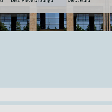
ud
Dist. Pieve Di Soligo
Dist. Asolo