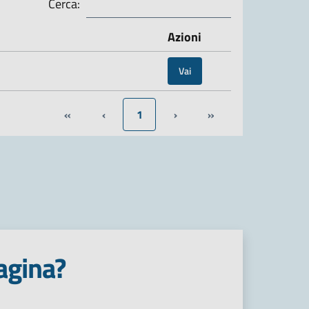
Cerca:
Azioni
Vai
«
‹
1
›
»
agina?