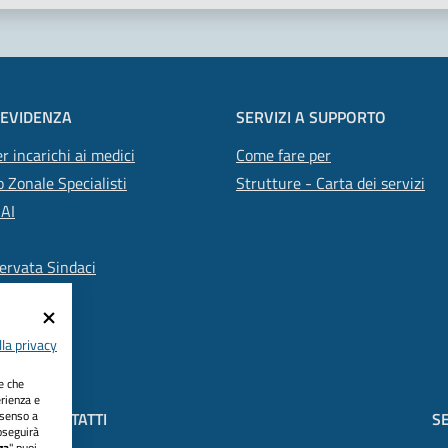
 EVIDENZA
SERVIZI A SUPPORTO
r incarichi ai medici
Come fare per
 Zonale Specialisti
Strutture - Carta dei servizi
SAI
ervata Sindaci
la privacy
ie che
erienza e
nsenso a
CONTATTI
SE
oseguirà
za
" puoi