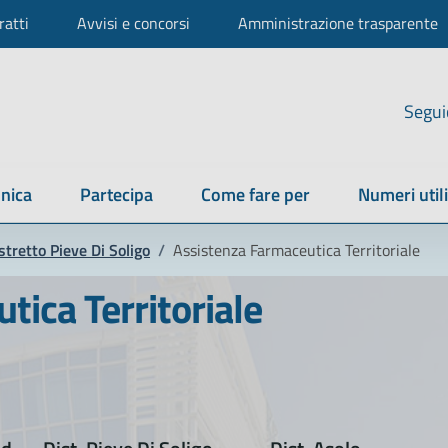
ratti
Avvisi e concorsi
Amministrazione trasparente
Segui
nica
Partecipa
Come fare per
Numeri utili
stretto Pieve Di Soligo
/
Assistenza Farmaceutica Territoriale
ica Territoriale