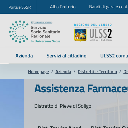
Albo Pretorio
Bandi di gara e cont
Portale SSSR
Azienda
Servizi al cittadino
ULSS2 comu
Homepage
/
Azienda
/
Distretti e Territorio
/
Di
Assistenza Farmaceut
Distretto di Pieve di Soligo