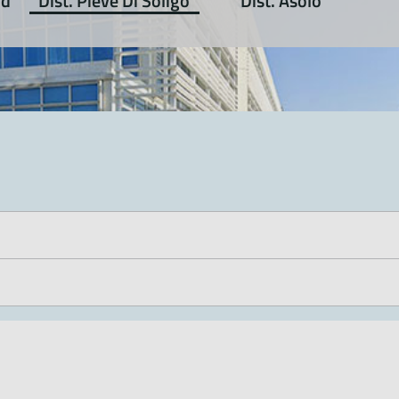
ud
Dist. Pieve Di Soligo
Dist. Asolo