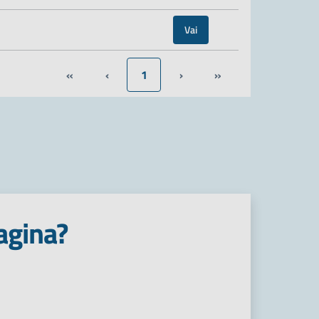
Vai
«
‹
1
›
»
agina?