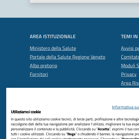
AREA ISTITUZIONALE
TEMI IN
Ministero della Salute
Avvisi pe
Portale della Salute Regione Veneto
Comitato
Albo pretorio
Moduli 
Fornitori
Privacy
Area Ris
Informativa sul
Utilizziamo i cookie
In questo sito utilizziamo cookie tecnici, di terze parti, profilazione e altre tecnolog
raccolgono dati della tua navigazione per analizzare l’utilizzo, migliorare la tua esp
personalizzare il contenuto e la pubblicità. Cliccando su “
Accetta
”, esprimi il tuo co
RIFERIMENTI
tutti i cookie utilizzati. Cliccando su "
Nega
" o chiudendo il banner, la navigazione pr
con l’installazione dei soli cookie strettamente necessari. Cliccando su "
Personaliz