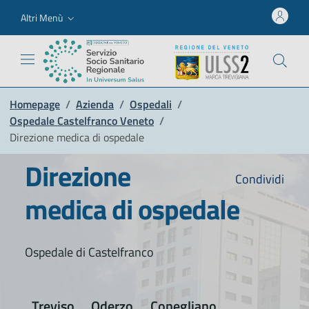
Altri Menù
Homepage
/
Azienda
/
Ospedali
/
Ospedale Castelfranco Veneto
/
Direzione medica di ospedale
Direzione
Condividi
medica di ospedale
Ospedale di Castelfranco
Treviso
Oderzo
Conegliano