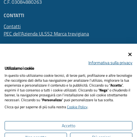
C.F. 03084880263
CONTATTI
Contatti
PEC dell'Azienda ULSS2 Marca trevigiana
SEGUICI SU
Informativa sulla privacy
Utilizziamo i cookie
In questo sito utilizziamo cookie tecnici, di terze parti, profilazione e altre tecnologie
Informativa privacy
che raccolgono dati della tua navigazione per analizzare l’utilizzo, migliorare la tua
esperienza e personalizzare il contenuto e la pubblicità. Cliccando su “
Accetta
”,
Dichiarazione di accessibilità
esprimi il tuo consenso a tutti i cookie utilizzati. Cliccando su "
Nega
" o chiudendo il
banner, la navigazione proseguirà con l’installazione dei soli cookie strettamente
necessari. Cliccando su "
Personalizza
" puoi personalizzare la tua scelta.
Note legali
Clicca qui per saperne di più sulla nostra
Cookie Policy
.
Cookies policy
Accetto
Mappa del sito