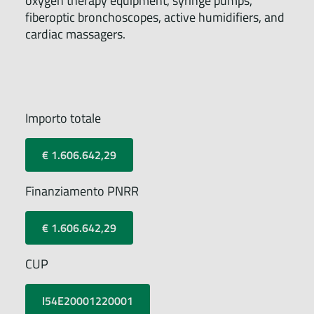
oxygen therapy equipment, syringe pumps,
fiberoptic bronchoscopes, active humidifiers, and
cardiac massagers.
Importo totale
€ 1.606.642,29
Finanziamento PNRR
€ 1.606.642,29
CUP
I54E20001220001