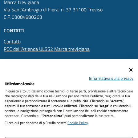
Marca trevigiana
Via Sant'Ambrogio di Fiera, n. 37 31100 Treviso
C.F. 03084880263
CONTATTI
Contatti
PEC dell'Azienda ULSS2 Marca trevigiana
SEGUICI SU
Informativa sulla privacy
Utilizziamo i cookie
In questo sito utilizziamo cookie tecnici, di terze parti, profilazione e altre tecnologie
Informativa privacy
che raccolgono dati della tua navigazione per analizzare l’utilizzo, migliorare la tua
esperienza e personalizzare il contenuto e la pubblicità. Cliccando su “
Accetta
”,
Dichiarazione di accessibilità
esprimi il tuo consenso a tutti i cookie utilizzati. Cliccando su "
Nega
" o chiudendo il
banner, la navigazione proseguirà con l’installazione dei soli cookie strettamente
necessari. Cliccando su "
Personalizza
" puoi personalizzare la tua scelta.
Note legali
Clicca qui per saperne di più sulla nostra
Cookie Policy
.
Cookies policy