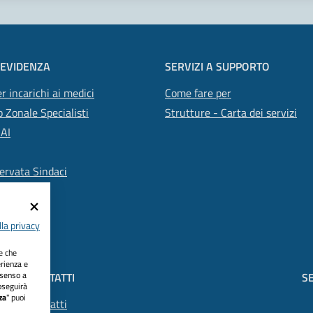
 EVIDENZA
SERVIZI A SUPPORTO
r incarichi ai medici
Come fare per
 Zonale Specialisti
Strutture - Carta dei servizi
SAI
ervata Sindaci
la privacy
ie che
erienza e
nsenso a
CONTATTI
SE
oseguirà
za
" puoi
Contatti