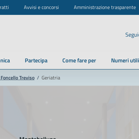
ratti
Avvisi e concorsi
Amministrazione trasparente
Segui
nica
Partecipa
Come fare per
Numeri utili
Foncello Treviso
/
Geriatria