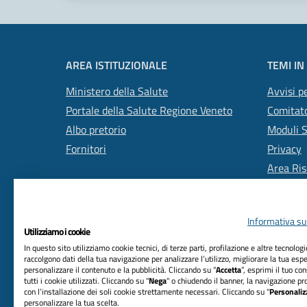
AREA ISTITUZIONALE
TEMI IN
Ministero della Salute
Avvisi pe
Portale della Salute Regione Veneto
Comitato
Albo pretorio
Moduli 
Fornitori
Privacy
Area Ris
Informativa sul
Utilizziamo i cookie
In questo sito utilizziamo cookie tecnici, di terze parti, profilazione e altre tecnolog
raccolgono dati della tua navigazione per analizzare l’utilizzo, migliorare la tua esp
personalizzare il contenuto e la pubblicità. Cliccando su “
Accetta
”, esprimi il tuo co
RIFERIMENTI
tutti i cookie utilizzati. Cliccando su "
Nega
" o chiudendo il banner, la navigazione pr
con l’installazione dei soli cookie strettamente necessari. Cliccando su "
Personaliz
Azienda Unità Locale Socio Sanitaria n. 2
personalizzare la tua scelta.