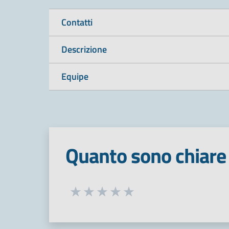
Contatti
Descrizione
Equipe
Quanto sono chiare 
Seleziona una valutazione da 1 a 5
Valuta 1 stelle su 5
Valuta 2 stelle su 5
Valuta 3 stelle su 5
Valuta 4 stelle su 5
Valuta 5 stelle su 5