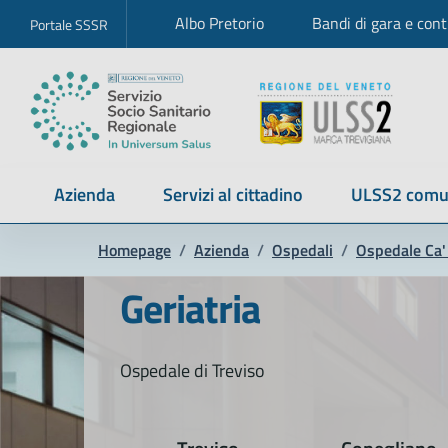
Albo Pretorio
Bandi di gara e cont
Portale SSSR
Azienda
Servizi al cittadino
ULSS2 comu
Homepage
/
Azienda
/
Ospedali
/
Ospedale Ca' 
Geriatria
Ospedale di Treviso