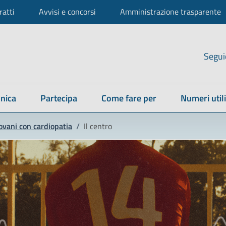
ratti
Avvisi e concorsi
Amministrazione trasparente
Segui
nica
Partecipa
Come fare per
Numeri utili
iovani con cardiopatia
/
Il centro