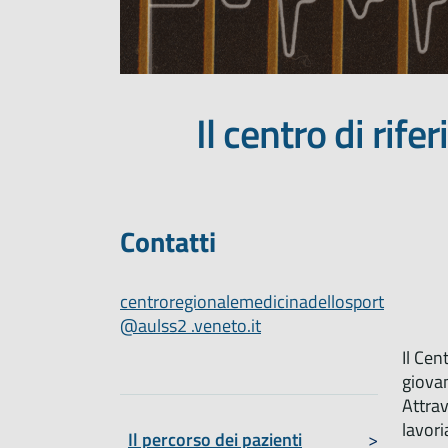
Il centro di rif
Contatti
centroregionalemedicinadellosport
@aulss2 .veneto.it
Il Cen
giovan
Attrav
lavori
Il percorso dei pazienti