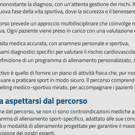
, nonostante la diagnosi, con un'attenta gestione dei rischi. 
ova fase della vita sportiva, dove la sicurezza e il benesse
corso prevede un approccio multidisciplinare che coinvolge medi
va. Ogni paziente viene preso in carico con una valutazione
isita medica accurata, con anamnesi personale e sportiva;
sami diagnostici specifici per valutare il rischio cardiovascol
efinizione di un programma di allenamento personalizzato, s
ttivo è quello di fornire un piano di attività fisica che, pur 
uare a praticare sport in modo sicuro. Il percorso compren
lling medico-sportivo mirato, per accompagnare i pazienti e 
a aspettarsi dal percorso
ine del percorso, se non ci sono controindicazioni mediche a
amma di allenamento sport-specifico, adattato alle sue con
tà e modalità di allenamento progettate per garantire il mas
isione dei nostri esperti.