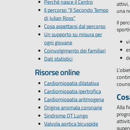
Perché nasce il Centro
attivi
Il percorso “Il Secondo Tempo
una nu
di Julian Ross”
Il per
Cosa aspettarsi dal percorso
sporti
Un supporto su misura per
v
ogni giovane
e
Coinvolgimento dei familiari
d
Dati statistici
Risorse online
L’obie
contin
Cardiomiopatia dilatativa
counse
Cardiomiopatia ipertrofica
Cos
Cardiomiopatia aritmogena
Alla f
Origine anomala coronarie
progr
Sindrome QT Lungo
attivi
Valvola aortica bicuspide
superv