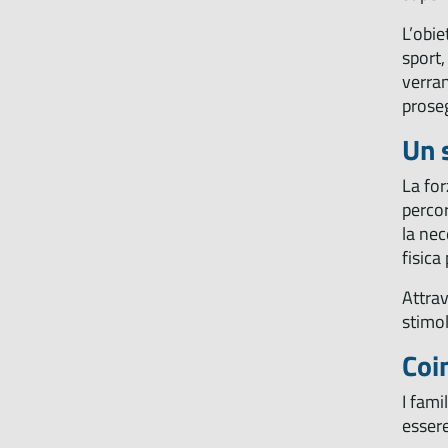
L’obie
sport,
verran
proseg
Un 
La for
percor
la nec
fisica
Attrav
stimol
Coi
I fami
essere