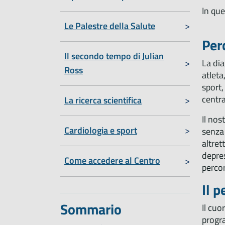
In que
Le Palestre della Salute
Per
Il secondo tempo di Julian
La dia
Ross
atleta
sport,
centra
La ricerca scientifica
Il nos
Cardiologia e sport
senza 
altret
depres
Come accedere al Centro
percor
Il 
Sommario
Il cuo
progra