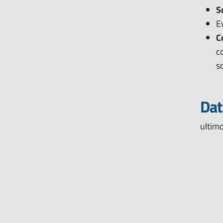
S
E
C
c
s
Dati
ultim