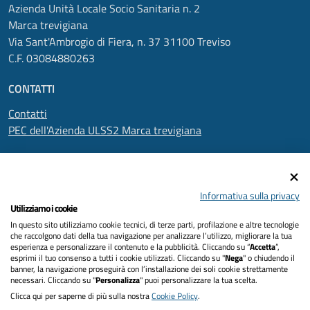
Azienda Unità Locale Socio Sanitaria n. 2
Marca trevigiana
Via Sant'Ambrogio di Fiera, n. 37 31100 Treviso
C.F. 03084880263
CONTATTI
Contatti
PEC dell'Azienda ULSS2 Marca trevigiana
SEGUICI SU
Informativa sulla privacy
Utilizziamo i cookie
In questo sito utilizziamo cookie tecnici, di terze parti, profilazione e altre tecnologie
Informativa privacy
che raccolgono dati della tua navigazione per analizzare l’utilizzo, migliorare la tua
esperienza e personalizzare il contenuto e la pubblicità. Cliccando su “
Accetta
”,
Dichiarazione di accessibilità
esprimi il tuo consenso a tutti i cookie utilizzati. Cliccando su "
Nega
" o chiudendo il
banner, la navigazione proseguirà con l’installazione dei soli cookie strettamente
necessari. Cliccando su "
Personalizza
" puoi personalizzare la tua scelta.
Note legali
Clicca qui per saperne di più sulla nostra
Cookie Policy
.