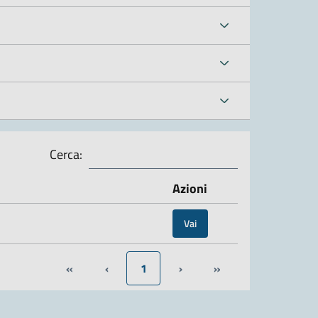
Cerca:
Azioni
Vai
«
‹
1
›
»