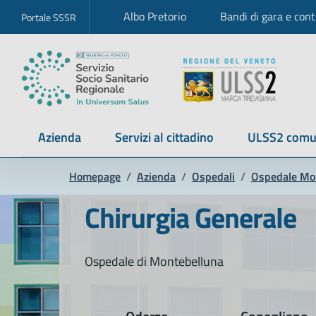
Albo Pretorio
Bandi di gara e cont
Portale SSSR
Azienda
Servizi al cittadino
ULSS2 comu
Homepage
/
Azienda
/
Ospedali
/
Ospedale Mo
Chirurgia Generale
Ospedale di Montebelluna