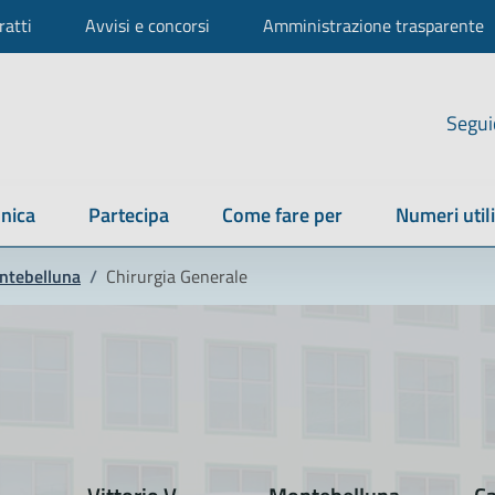
ratti
Avvisi e concorsi
Amministrazione trasparente
Segui
nica
Partecipa
Come fare per
Numeri utili
ntebelluna
/
Chirurgia Generale