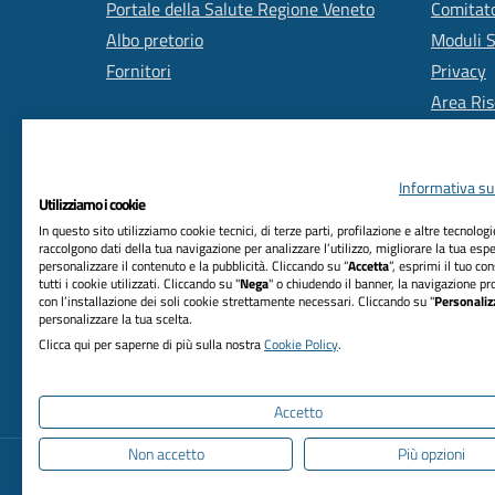
Portale della Salute Regione Veneto
Comitato
Albo pretorio
Moduli 
Fornitori
Privacy
Area Ris
Informativa sul
Utilizziamo i cookie
In questo sito utilizziamo cookie tecnici, di terze parti, profilazione e altre tecnolog
raccolgono dati della tua navigazione per analizzare l’utilizzo, migliorare la tua esp
personalizzare il contenuto e la pubblicità. Cliccando su “
Accetta
”, esprimi il tuo co
RIFERIMENTI
tutti i cookie utilizzati. Cliccando su "
Nega
" o chiudendo il banner, la navigazione pr
con l’installazione dei soli cookie strettamente necessari. Cliccando su "
Personaliz
Azienda Unità Locale Socio Sanitaria n. 2
personalizzare la tua scelta.
Marca trevigiana
Clicca qui per saperne di più sulla nostra
Cookie Policy
.
Via Sant'Ambrogio di Fiera, n. 37 31100 Treviso
C.F. 03084880263
Accetto
Non accetto
Più opzioni
Informativa privacy
Dichiarazione di accessibi