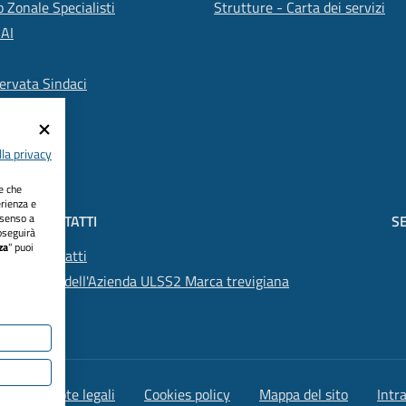
 Zonale Specialisti
Strutture - Carta dei servizi
SAI
ervata Sindaci
la privacy
ie che
erienza e
nsenso a
CONTATTI
SE
oseguirà
za
" puoi
Contatti
PEC dell'Azienda ULSS2 Marca trevigiana
lità
Note legali
Cookies policy
Mappa del sito
Intr