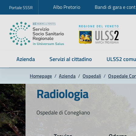
Albo Pretorio
Bandi di gara e cont
Portale SSSR
Azienda
Servizi al cittadino
ULSS2 comu
Homepage
/
Azienda
/
Ospedali
/
Ospedale Con
Radiologia
Ospedale di Conegliano