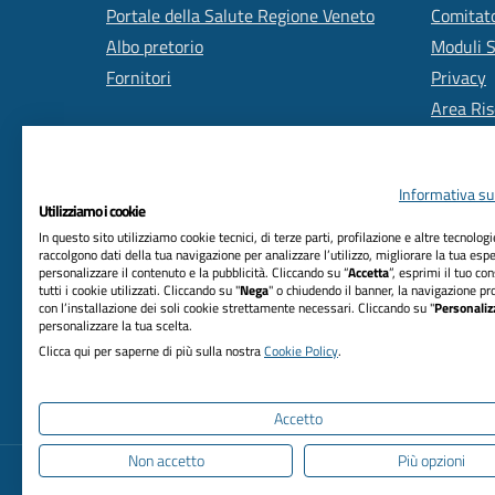
Portale della Salute Regione Veneto
Comitato
Albo pretorio
Moduli 
Fornitori
Privacy
Area Ris
Informativa sul
Utilizziamo i cookie
In questo sito utilizziamo cookie tecnici, di terze parti, profilazione e altre tecnolog
raccolgono dati della tua navigazione per analizzare l’utilizzo, migliorare la tua esp
personalizzare il contenuto e la pubblicità. Cliccando su “
Accetta
”, esprimi il tuo co
RIFERIMENTI
tutti i cookie utilizzati. Cliccando su "
Nega
" o chiudendo il banner, la navigazione pr
con l’installazione dei soli cookie strettamente necessari. Cliccando su "
Personaliz
Azienda Unità Locale Socio Sanitaria n. 2
personalizzare la tua scelta.
Marca trevigiana
Clicca qui per saperne di più sulla nostra
Cookie Policy
.
Via Sant'Ambrogio di Fiera, n. 37 31100 Treviso
C.F. 03084880263
Accetto
Non accetto
Più opzioni
Informativa privacy
Dichiarazione di accessibi