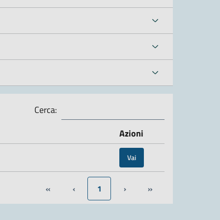
Cerca:
Azioni
Vai
«
‹
1
›
»