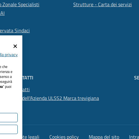
 Zonale Specialisti
Strutture - Carta dei servizi
SAI
ervata Sindaci
la privacy
ie che
erienza e
nsenso a
CONTATTI
SE
oseguirà
za
" puoi
Contatti
PEC dell'Azienda ULSS2 Marca trevigiana
lità
Note legali
Cookies policy
Mappa del sito
Intr