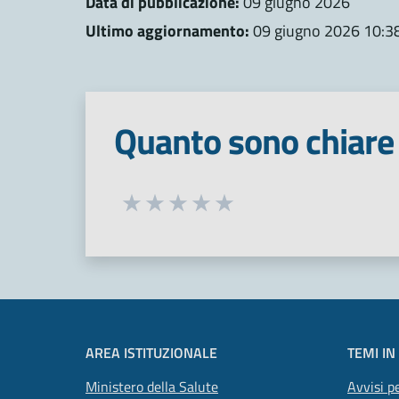
Data di pubblicazione:
09 giugno 2026
Ultimo aggiornamento:
09 giugno 2026 10:3
Quanto sono chiare 
Seleziona una valutazione da 1 a 5
Valuta 1 stelle su 5
Valuta 2 stelle su 5
Valuta 3 stelle su 5
Valuta 4 stelle su 5
Valuta 5 stelle su 5
AREA ISTITUZIONALE
TEMI IN
Ministero della Salute
Avvisi pe