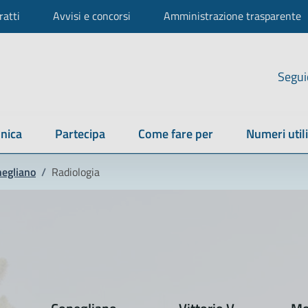
ratti
Avvisi e concorsi
Amministrazione trasparente
Segui
nica
Partecipa
Come fare per
Numeri utili
egliano
/
Radiologia