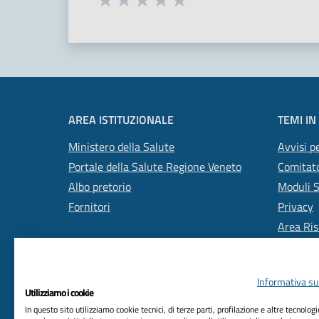
Valuta 1 stelle su 5
Valuta 2 stelle su 5
Valuta 3 stelle su 5
Valuta 4 stelle su 5
Valuta 5 stelle su 5
AREA ISTITUZIONALE
TEMI IN
Ministero della Salute
Avvisi pe
Portale della Salute Regione Veneto
Comitato
Albo pretorio
Moduli 
Fornitori
Privacy
Area Ris
Informativa sul
Utilizziamo i cookie
In questo sito utilizziamo cookie tecnici, di terze parti, profilazione e altre tecnolog