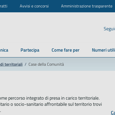
ratti
Avvisi e concorsi
Amministrazione trasparente
Segui
nica
Partecipa
Come fare per
Numeri utili
di territoriali
/
Case della Comunità
e percorso integrato di presa in carico territoriale.
ario o socio-sanitario affrontabile sul territorio trovi
.
C