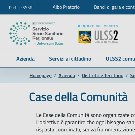
Albo Pretorio
Bandi di gara e cont
Portale SSSR
Azienda
Servizi al cittadino
ULSS2 comu
Homepage
/
Azienda
/
Distretti e Territorio
/
Se
Case della Comunità
Le Case della Comunità sono organizzate com
L’obiettivo è garantire che ogni bisogno sanit
risposta coordinata, senza frammentazione