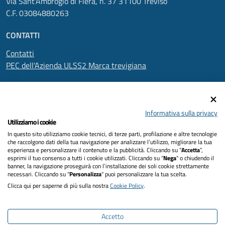
Via Sant'Ambrogio di Fiera, n. 37 31100 Treviso
C.F. 03084880263
CONTATTI
Contatti
PEC dell'Azienda ULSS2 Marca trevigiana
SEGUICI SU
Informativa sulla privacy
Utilizziamo i cookie
In questo sito utilizziamo cookie tecnici, di terze parti, profilazione e altre tecnologie
Informativa privacy
che raccolgono dati della tua navigazione per analizzare l’utilizzo, migliorare la tua
esperienza e personalizzare il contenuto e la pubblicità. Cliccando su “
Accetta
”,
Dichiarazione di accessibilità
esprimi il tuo consenso a tutti i cookie utilizzati. Cliccando su "
Nega
" o chiudendo il
banner, la navigazione proseguirà con l’installazione dei soli cookie strettamente
necessari. Cliccando su "
Personalizza
" puoi personalizzare la tua scelta.
Note legali
Clicca qui per saperne di più sulla nostra
Cookie Policy
.
Cookies policy
Accetto
Mappa del sito