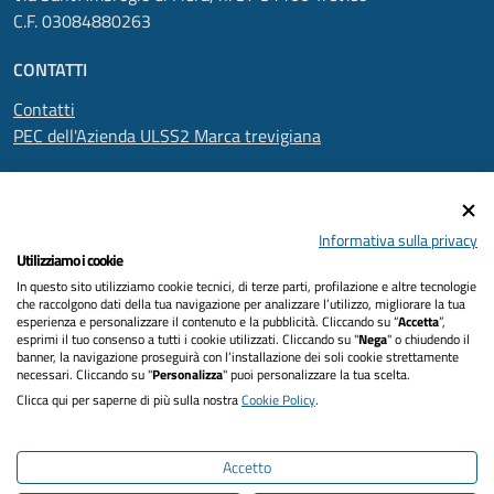
C.F. 03084880263
CONTATTI
Contatti
PEC dell'Azienda ULSS2 Marca trevigiana
SEGUICI SU
Informativa sulla privacy
Utilizziamo i cookie
In questo sito utilizziamo cookie tecnici, di terze parti, profilazione e altre tecnologie
Informativa privacy
che raccolgono dati della tua navigazione per analizzare l’utilizzo, migliorare la tua
esperienza e personalizzare il contenuto e la pubblicità. Cliccando su “
Accetta
”,
Dichiarazione di accessibilità
esprimi il tuo consenso a tutti i cookie utilizzati. Cliccando su "
Nega
" o chiudendo il
banner, la navigazione proseguirà con l’installazione dei soli cookie strettamente
necessari. Cliccando su "
Personalizza
" puoi personalizzare la tua scelta.
Note legali
Clicca qui per saperne di più sulla nostra
Cookie Policy
.
Cookies policy
Accetto
Mappa del sito