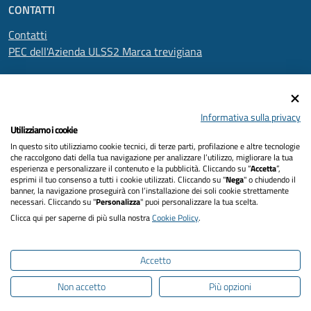
CONTATTI
Contatti
PEC dell'Azienda ULSS2 Marca trevigiana
SEGUICI SU
Informativa sulla privacy
Utilizziamo i cookie
In questo sito utilizziamo cookie tecnici, di terze parti, profilazione e altre tecnologie
Informativa privacy
che raccolgono dati della tua navigazione per analizzare l’utilizzo, migliorare la tua
esperienza e personalizzare il contenuto e la pubblicità. Cliccando su “
Accetta
”,
Dichiarazione di accessibilità
esprimi il tuo consenso a tutti i cookie utilizzati. Cliccando su "
Nega
" o chiudendo il
banner, la navigazione proseguirà con l’installazione dei soli cookie strettamente
necessari. Cliccando su "
Personalizza
" puoi personalizzare la tua scelta.
Note legali
Clicca qui per saperne di più sulla nostra
Cookie Policy
.
Cookies policy
Accetto
Mappa del sito
Non accetto
Più opzioni
Intranet