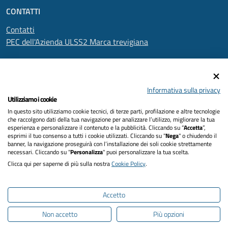
CONTATTI
Contatti
PEC dell'Azienda ULSS2 Marca trevigiana
SEGUICI SU
Informativa sulla privacy
Utilizziamo i cookie
In questo sito utilizziamo cookie tecnici, di terze parti, profilazione e altre tecnologie
Informativa privacy
che raccolgono dati della tua navigazione per analizzare l’utilizzo, migliorare la tua
esperienza e personalizzare il contenuto e la pubblicità. Cliccando su “
Accetta
”,
Dichiarazione di accessibilità
esprimi il tuo consenso a tutti i cookie utilizzati. Cliccando su "
Nega
" o chiudendo il
banner, la navigazione proseguirà con l’installazione dei soli cookie strettamente
necessari. Cliccando su "
Personalizza
" puoi personalizzare la tua scelta.
Note legali
Clicca qui per saperne di più sulla nostra
Cookie Policy
.
Cookies policy
Accetto
Mappa del sito
Non accetto
Più opzioni
Intranet