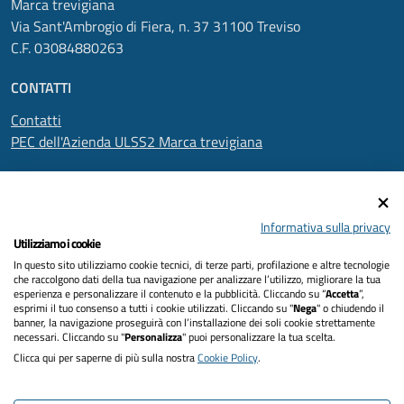
Marca trevigiana
Via Sant'Ambrogio di Fiera, n. 37 31100 Treviso
C.F. 03084880263
CONTATTI
Contatti
PEC dell'Azienda ULSS2 Marca trevigiana
SEGUICI SU
Informativa sulla privacy
Utilizziamo i cookie
In questo sito utilizziamo cookie tecnici, di terze parti, profilazione e altre tecnologie
Informativa privacy
che raccolgono dati della tua navigazione per analizzare l’utilizzo, migliorare la tua
esperienza e personalizzare il contenuto e la pubblicità. Cliccando su “
Accetta
”,
Dichiarazione di accessibilità
esprimi il tuo consenso a tutti i cookie utilizzati. Cliccando su "
Nega
" o chiudendo il
banner, la navigazione proseguirà con l’installazione dei soli cookie strettamente
necessari. Cliccando su "
Personalizza
" puoi personalizzare la tua scelta.
Note legali
Clicca qui per saperne di più sulla nostra
Cookie Policy
.
Cookies policy