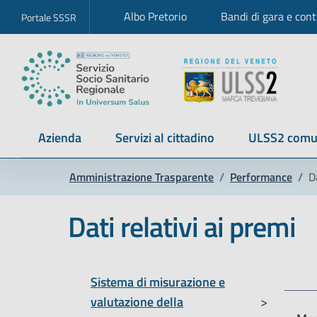
Albo Pretorio
Bandi di gara e cont
Portale SSSR
Azienda
Servizi al cittadino
ULSS2 comu
Amministrazione Trasparente
/
Performance
/
D
Dati relativi ai premi
F
Sistema di misurazione e
valutazione della