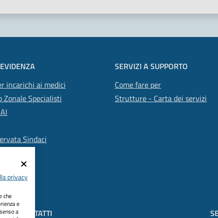
 EVIDENZA
SERVIZI A SUPPORTO
r incarichi ai medici
Come fare per
 Zonale Specialisti
Strutture - Carta dei servizi
SAI
ervata Sindaci
la privacy
ie che
erienza e
nsenso a
CONTATTI
SE