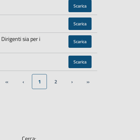
Scarica
Scarica
Dirigenti sia per i
Scarica
Scarica
«
‹
1
2
›
»
Cerca: