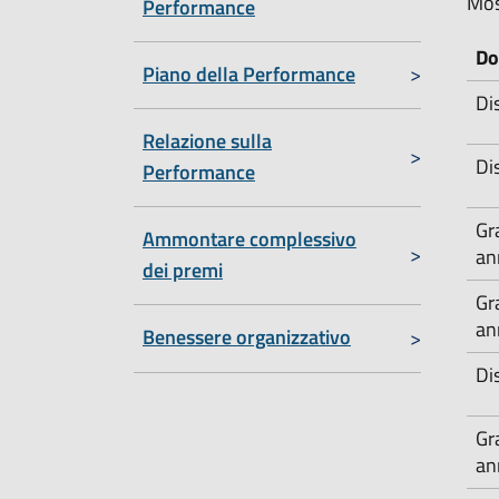
Mos
Performance
Do
Piano della Performance
Di
Relazione sulla
Di
Performance
Gra
Ammontare complessivo
an
dei premi
Gra
an
Benessere organizzativo
Di
Gra
an