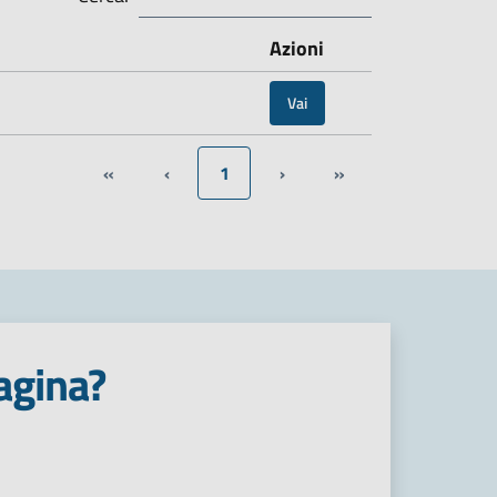
Azioni
Vai
«
‹
1
›
»
agina?