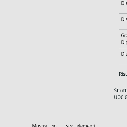
Di
Di
Gra
Di
Di
Risu
Strut
UOC G
Mostra
elementi