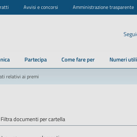
ratti
Avvisi e concorsi
Amministrazione trasparente
Segui
nica
Partecipa
Come fare per
Numeri utili
ati relativi ai premi
Filtra documenti per cartella
iltra documenti per cartella