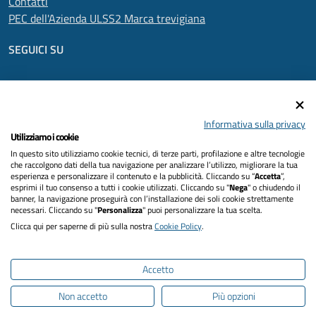
Contatti
PEC dell'Azienda ULSS2 Marca trevigiana
SEGUICI SU
Informativa privacy
Informativa sulla privacy
Utilizziamo i cookie
Dichiarazione di accessibilità
In questo sito utilizziamo cookie tecnici, di terze parti, profilazione e altre tecnologie
che raccolgono dati della tua navigazione per analizzare l’utilizzo, migliorare la tua
Note legali
esperienza e personalizzare il contenuto e la pubblicità. Cliccando su “
Accetta
”,
esprimi il tuo consenso a tutti i cookie utilizzati. Cliccando su "
Nega
" o chiudendo il
banner, la navigazione proseguirà con l’installazione dei soli cookie strettamente
Cookies policy
necessari. Cliccando su "
Personalizza
" puoi personalizzare la tua scelta.
Clicca qui per saperne di più sulla nostra
Cookie Policy
.
Mappa del sito
Intranet
Accetto
Non accetto
Più opzioni