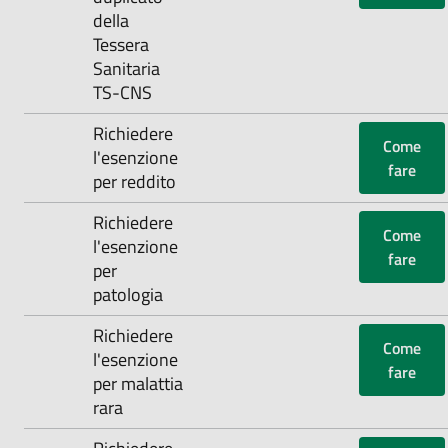
della
Tessera
Sanitaria
TS-CNS
Richiedere
Come
l'esenzione
fare
per reddito
Richiedere
Come
l'esenzione
fare
per
patologia
‌Richiedere
Come
l'esenzione
fare
per malattia
rara