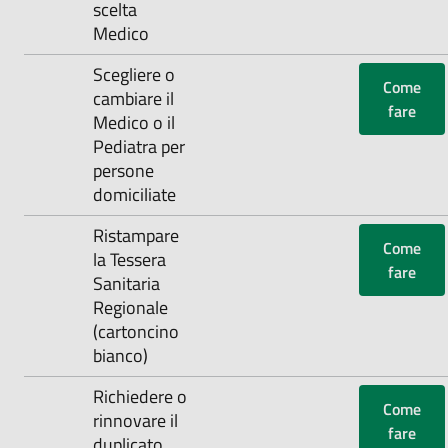
scelta
Medico
‌Scegliere o
Come
cambiare il
fare
Medico o il
Pediatra per
persone
domiciliate
‌Ristampare
Come
la Tessera
fare
Sanitaria
Regionale
(cartoncino
bianco)
Richiedere o
Come
rinnovare il
fare
duplicato