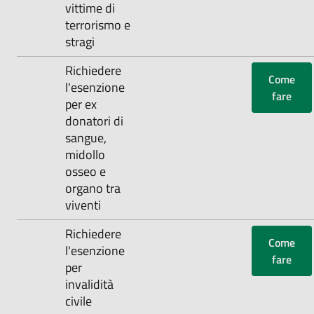
vittime di
terrorismo e
stragi
‌Richiedere
Come
l'esenzione
fare
per ex
donatori di
sangue,
midollo
osseo e
organo tra
viventi
‌Richiedere
Come
l'esenzione
fare
per
invalidità
civile