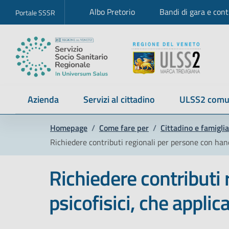
Albo Pretorio
Bandi di gara e cont
Portale SSSR
Azienda
Servizi al cittadino
ULSS2 comu
Homepage
/
Come fare per
/
Cittadino e famiglia
Richiedere contributi regionali per persone con hand
Richiedere contributi
psicofisici, che appli