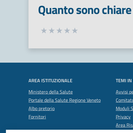
Quanto sono chiare 
Seleziona una valutazione da 1 a 5
Valuta 1 stelle su 5
Valuta 2 stelle su 5
Valuta 3 stelle su 5
Valuta 4 stelle su 5
Valuta 5 stelle su 5
AREA ISTITUZIONALE
TEMI IN
Ministero della Salute
Avvisi pe
Portale della Salute Regione Veneto
Comitato
Albo pretorio
Moduli 
Fornitori
Privacy
Area Ris