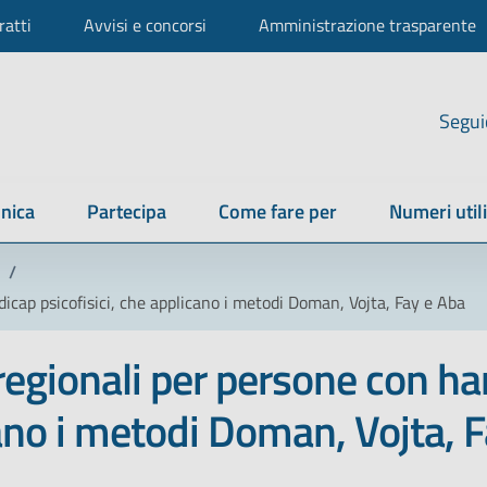
ratti
Avvisi e concorsi
Amministrazione trasparente
Segui
nica
Partecipa
Come fare per
Numeri utili
/
icap psicofisici, che applicano i metodi Doman, Vojta, Fay e Aba
 regionali per persone con h
cano i metodi Doman, Vojta, 