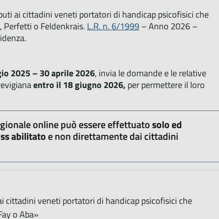
uti ai cittadini veneti portatori di handicap psicofisici che
 Perfetti o Feldenkrais.
L.R. n. 6/1999
– Anno 2026 –
sidenza.
io 2025 – 30 aprile 2026
, invia le domande e le relative
revigiana
entro il 18 giugno 2026,
per permettere il loro
gionale online può essere effettuato
solo ed
ss abilitato
e non direttamente dai cittadini
ai cittadini veneti portatori di handicap psicofisici che
Fay o Aba»