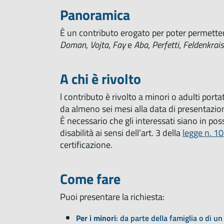
Panoramica
È un contributo erogato per poter permettere 
Doman
,
Vojta
,
Fay
e
Aba
,
Perfetti
,
Feldenkrai
A chi è rivolto
l contributo è rivolto a minori o adulti porta
da almeno sei mesi alla data di presentazio
È necessario che gli interessati siano in pos
disabilità ai sensi dell’art. 3 della
legge n. 1
certificazione.
Come fare
Puoi presentare la richiesta:
Per i minori
: da parte della famiglia o di u