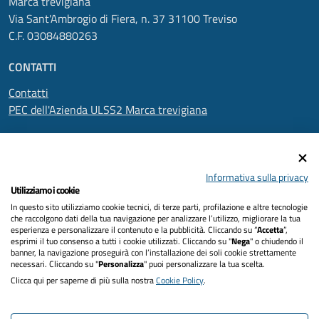
Marca trevigiana
Via Sant'Ambrogio di Fiera, n. 37 31100 Treviso
C.F. 03084880263
CONTATTI
Contatti
PEC dell'Azienda ULSS2 Marca trevigiana
SEGUICI SU
Informativa sulla privacy
Utilizziamo i cookie
In questo sito utilizziamo cookie tecnici, di terze parti, profilazione e altre tecnologie
Informativa privacy
che raccolgono dati della tua navigazione per analizzare l’utilizzo, migliorare la tua
esperienza e personalizzare il contenuto e la pubblicità. Cliccando su “
Accetta
”,
Dichiarazione di accessibilità
esprimi il tuo consenso a tutti i cookie utilizzati. Cliccando su "
Nega
" o chiudendo il
banner, la navigazione proseguirà con l’installazione dei soli cookie strettamente
necessari. Cliccando su "
Personalizza
" puoi personalizzare la tua scelta.
Note legali
Clicca qui per saperne di più sulla nostra
Cookie Policy
.
Cookies policy