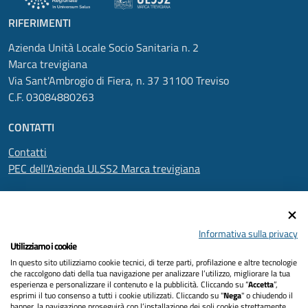
RIFERIMENTI
Azienda Unità Locale Socio Sanitaria n. 2
Marca trevigiana
Via Sant'Ambrogio di Fiera, n. 37 31100 Treviso
C.F. 03084880263
CONTATTI
Contatti
PEC dell'Azienda ULSS2 Marca trevigiana
SEGUICI SU
Informativa sulla privacy
Utilizziamo i cookie
In questo sito utilizziamo cookie tecnici, di terze parti, profilazione e altre tecnologie
Informativa privacy
che raccolgono dati della tua navigazione per analizzare l’utilizzo, migliorare la tua
esperienza e personalizzare il contenuto e la pubblicità. Cliccando su “
Accetta
”,
Dichiarazione di accessibilità
esprimi il tuo consenso a tutti i cookie utilizzati. Cliccando su "
Nega
" o chiudendo il
banner, la navigazione proseguirà con l’installazione dei soli cookie strettamente