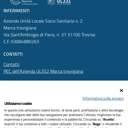
RIFERIMENTI
Azienda Unità Locale Socio Sanitaria n. 2
Marca trevigiana
Via Sant'Ambrogio di Fiera, n. 37 31100 Treviso
C.F. 03084880263
CONTATTI
Contatti
PEC dell'Azienda ULSS2 Marca trevigiana
SEGUICI SU
Informativa sulla privacy
Utilizziamo i cookie
In questo sito utilizziamo cookie tecnici, di terze parti, profilazione e altre tecnologie
Informativa privacy
che raccolgono dati della tua navigazione per analizzare l’utilizzo, migliorare la tua
esperienza e personalizzare il contenuto e la pubblicità. Cliccando su “
Accetta
”,
Dichiarazione di accessibilità
esprimi il tuo consenso a tutti i cookie utilizzati. Cliccando su "
Nega
" o chiudendo il