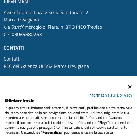
RIFERIMENTI
Azienda Unità Locale Socio Sanitaria n. 2
Marca trevigiana
Via Sant'Ambrogio di Fiera, n. 37 31100 Treviso
C.F. 03084880263
CONTATTI
Contatti
PEC dell'Azienda ULSS2 Marca trevigiana
SEGUICI SU
Informativa sulla privacy
Utilizziamo i cookie
In questo sito utilizziamo cookie tecnici, di terze parti, profilazione e altre tecnologie
Informativa privacy
che raccolgono dati della tua navigazione per analizzare l’utilizzo, migliorare la tua
esperienza e personalizzare il contenuto e la pubblicità. Cliccando su “
Accetta
”,
Dichiarazione di accessibilità
esprimi il tuo consenso a tutti i cookie utilizzati. Cliccando su "
Nega
" o chiudendo il
banner, la navigazione proseguirà con l’installazione dei soli cookie strettamente
necessari. Cliccando su "
Personalizza
" puoi personalizzare la tua scelta.
Note legali