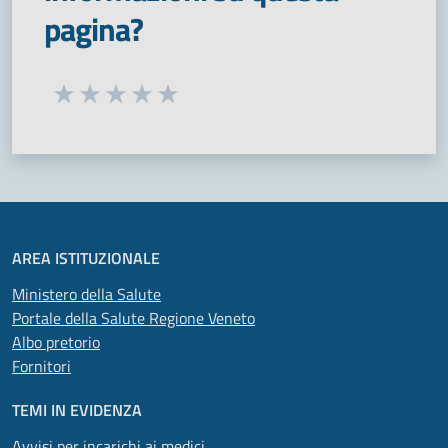
pagina?
Seleziona una valutazione da 1 a 5 stelle
Valuta 1 stelle su 5
Valuta 2 stelle su 5
Valuta 3 stelle su 5
Valuta 4 stelle su 5
Valuta 5 stelle su 5
AREA ISTITUZIONALE
Ministero della Salute
Portale della Salute Regione Veneto
Albo pretorio
Fornitori
TEMI IN EVIDENZA
Avvisi per incarichi ai medici