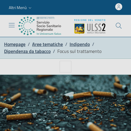
Altri Menù
Homepage
/
Aree tematiche
/
Indipendo
/
Dipendenza da tabacco
/
Focus sul trattamento
Apri o chiudi la navigazion