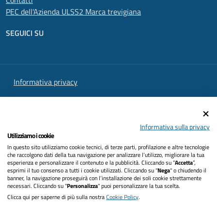
Contatti
PEC dell'Azienda ULSS2 Marca trevigiana
SEGUICI SU
Informativa privacy
Dichiarazione di accessibilità
Note legali
Informativa sulla privacy
Utilizziamo i cookie
Cookies policy
In questo sito utilizziamo cookie tecnici, di terze parti, profilazione e altre tecnologie
che raccolgono dati della tua navigazione per analizzare l’utilizzo, migliorare la tua
Mappa del sito
esperienza e personalizzare il contenuto e la pubblicità. Cliccando su “
Accetta
”,
esprimi il tuo consenso a tutti i cookie utilizzati. Cliccando su "
Nega
" o chiudendo il
Intranet
banner, la navigazione proseguirà con l’installazione dei soli cookie strettamente
necessari. Cliccando su "
Personalizza
" puoi personalizzare la tua scelta.
Clicca qui per saperne di più sulla nostra
Cookie Policy
.