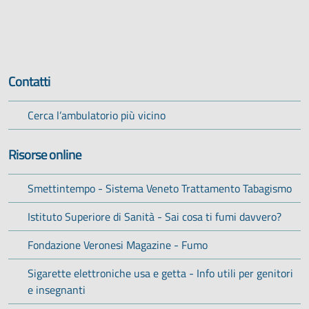
Contatti
(si apre in una nuova scheda)
Cerca l’ambulatorio più vicino
Risorse online
(si apre in una nuova scheda)
Smettintempo - Sistema Veneto Trattamento Tabagismo
(si apre in una nuova scheda)
Istituto Superiore di Sanità - Sai cosa ti fumi davvero?
(si apre in una nuova scheda)
Fondazione Veronesi Magazine - Fumo
(si apre in una nuova scheda)
Sigarette elettroniche usa e getta - Info utili per genitori
e insegnanti