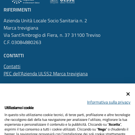
RIFERIMENTI
Azienda Unità Locale Socio Sanitaria n. 2
Marca trevigiana
Via Sant'Ambrogio di Fiera, n. 37 31100 Treviso
C.F. 03084880263
CONTATTI
Contatti
PEC dell'Azienda ULSS2 Marca trevigiana
SEGUICI SU
Informativa sulla privacy
Utilizziamo i cookie
In questo sito utilizziamo cookie tecnici, di terze parti, profilazione e altre tecnologie
Informativa privacy
che raccolgono dati della tua navigazione per analizzare l’utilizzo, migliorare la tua
esperienza e personalizzare il contenuto e la pubblicità. Cliccando su “
Accetta
”,
Dichiarazione di accessibilità
esprimi il tuo consenso a tutti i cookie utilizzati. Cliccando su "
Nega
" o chiudendo il
banner, la navigazione proseguirà con l’installazione dei soli cookie strettamente