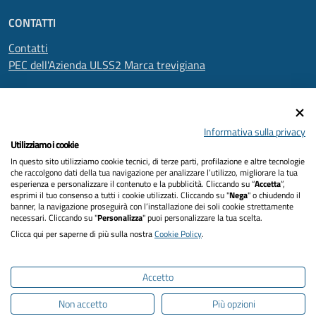
CONTATTI
Contatti
PEC dell'Azienda ULSS2 Marca trevigiana
SEGUICI SU
Informativa sulla privacy
Utilizziamo i cookie
In questo sito utilizziamo cookie tecnici, di terze parti, profilazione e altre tecnologie
Informativa privacy
che raccolgono dati della tua navigazione per analizzare l’utilizzo, migliorare la tua
esperienza e personalizzare il contenuto e la pubblicità. Cliccando su “
Accetta
”,
Dichiarazione di accessibilità
esprimi il tuo consenso a tutti i cookie utilizzati. Cliccando su "
Nega
" o chiudendo il
banner, la navigazione proseguirà con l’installazione dei soli cookie strettamente
necessari. Cliccando su "
Personalizza
" puoi personalizzare la tua scelta.
Note legali
Clicca qui per saperne di più sulla nostra
Cookie Policy
.
Cookies policy
Accetto
Mappa del sito
Non accetto
Più opzioni
Intranet